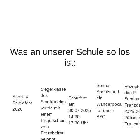
Was an unserer Schule so los
ist:
Sonne,
Rezept
Siegerklasse
Sprints und
des P-
des
Sport- &
Schulfest
ein
Semina
Stadtradelns
Spielefest
am
Wanderpokal
Französ
wurde mit
2026
30.07.2026
für unser
2025-2
einem
14:30-
BSG
Pâtisser
Eisgutschein
17:30 Uhr
Francai
vom
Elternbeirat
belohnt