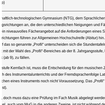
Sp)
schaftlich-technologischen Gymnasium (NTG), dem Sprachlich
srichtungen an, die den unterschiedlichen Neigungen und Fäh
 ein niveauvolles Fächerangebot auf die Anforderungen eines S
richtungen führen zur Allgemeinen Hochschulreife (Abitur) hin
auf das so genannte „Profil“ unterscheiden sich die Stundentaf
mit der Wahl des „Profil“-Bereiches ab der 8. Jahrgangsstufe,
(ab 9), zu fällen.
stufe Kernfach ist, muss die Entscheidung für den musischen
lich des Instrumentalunterrichts und der Fremdsprachenfolge La
schen eines Instruments noch nicht Voraussetzung. Das „Profil“ 
st).
glich, doch muss dazu eine Prüfung im Fach Musik abgelegt werd
el, auch vom MuG in die anderen Zweige, ist nicht während de