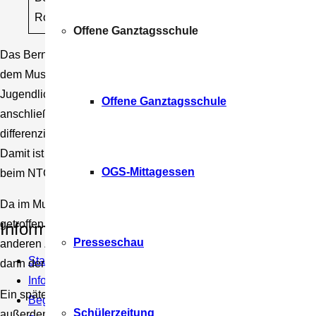
sprachen (E, F, 
Robosoccer
Offene Ganztagsschule
Das Bernhard-Strigel-Gymnasium bietet mit dem Naturwissen
dem Musischen Gymnasium (MuG) drei verschiedene Ausbildung
Jugendlichen gerecht werden und jeweils auf ihre Weise durch
Offene Ganztagsschule
anschließenden Berufsausbildung vorbereiten. Alle Ausbildungs
differenzieren sich durch ein spezifisches Fächerangebot. Bis 
Damit ist die Entscheidung zwischen dem NTG und dem SG erst 
OGS-Mittagessen
beim NTG die Stärkung von Physik und Chemie sowie Informatik 
Da im Musischen Gymnasium Musik bereits ab der 5. Jahrgangs
getroffen werden. Die Stundentafel des MuG hebt sich hinsicht
Information
Presseschau
anderen Zweigen ab. Für den Eintritt in das MuG ist das Beherr
Startseite
dann der Stärkung des musischen Bereiches (insbesondere Kun
Informationen zum Übertritt
Ein späterer Übertritt in das MuG ist (bis zur Profil-Wahl) mö
Begabungsstützpunkt
Schülerzeitung
außerdem die Beherrschung eines Instruments. Ein Zweigwechs