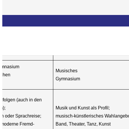
Künstlerisch-musischer Bereich
Gymnasium
Musisches
lichen
Gymnasium
nfolgen (auch in den
n);
Musik und Kunst als Profil;
h oder Sprachreise;
musisch-künstlerisches Wahlangebot
3 moderne Fremd-
Band, Theater, Tanz, Kunst