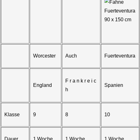
Worcester
Auch
Fuerteventura
F r a n k r e i c
England
Spanien
h
Klasse
9
8
10
Dauer
1 Woche
1 Woche
1 Woche