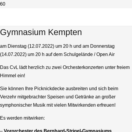
Einladung zu Orchester-Open-Air-
Konzerten am Carl-von-Linde-
Gymnasium Kempten
am Dienstag (12.07.2022) um 20 h und am Donnerstag
(14.07.2022) um 20 h auf dem Schulgelände / Open Air
Das CvL lädt herzlich zu zwei Orchesterkonzerten unter freiem
Himmel ein!
Sie können Ihre Picknickdecke ausbreiten und sich beim
Verzehr mitgebrachter Speisen und Getränke an großer
symphonischer Musik mit vielen Mitwirkenden erfreuen!
Es werden mitwirken:
–
Vororchester des Bernhard-Strigel-Gymnasiums