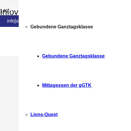
08331-785053 0
Infoveranstaltung zur Aufnahme in 
Kalender
info[at]bsg-mm.de
Gebundene Ganztagsklasse
Wielandstr. 6 | 87700 Memmingen
Gebundene Ganztagsklasse
Mittagessen der gGTK
Lions-Quest