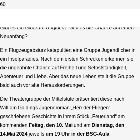
Theaterstück der Mittelstufe
Gibt es ein Glück im Unglück? Gibt es die Chance auf einen
Neuanfang?
Ein Flugzeugabsturz katapultiert eine Gruppe Jugendlicher in
ein Inselparadies. Nach dem ersten Schrecken erkennen sie
die ungeahnte Chance auf Freiheit und Selbstständigkeit,
Abenteuer und Liebe. Aber das neue Leben stellt die Gruppe
bald auch vor alte Herausforderungen.
Die Theatergruppe der Mittelstufe präsentiert diese nach
William Goldings Jugendroman „Herr der Fliegen“
geschriebene Geschichte in ihrem Stück „Feuerland“ am
kommenden
Feitag, den 10. Mai
und am
Dienstag, den
14.Mai 2024
jeweils
um 19 Uhr in der BSG-Aula
.