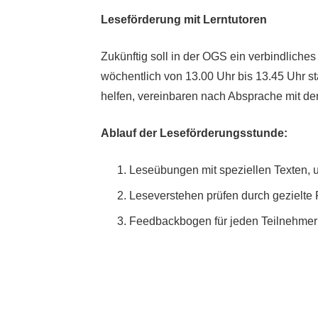
Leseförderung mit Lerntutoren
Zukünftig soll in der OGS ein verbindlich
wöchentlich von 13.00 Uhr bis 13.45 Uhr sta
helfen, vereinbaren nach Absprache mit d
Ablauf der Leseförderungsstunde:
Information
Leseübungen mit speziellen Texten, um
Leseverstehen prüfen durch gezielte
Startseite
Feedbackbogen für jeden Teilnehmer 
Informationen zum Übertritt
Begabungsstützpunkt
Beratung und Förderung
Infomaterial & Formulare