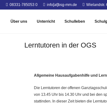
08331-785053 0
info[at]bsg-mm.de
Wielandstr.
Über uns
Unterricht
Schulleben
Schulg
Lerntutoren in der OGS
Allgemeine Hausaufgabenhilfe und Ler
Die Lerntutoren der offenen Ganztagsschu
von 13.45 Uhr bis 14.30 Uhr und bei den s
stattinden. In dieser Zeit bieten die Lerntu