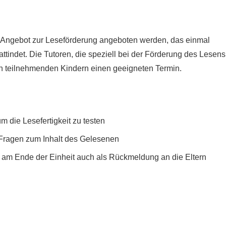
es Angebot zur Leseförderung angeboten werden, das einmal
ttindet. Die Tutoren, die speziell bei der Förderung des Lesens
en teilnehmenden Kindern einen geeigneten Termin.
Kontakt
 die Lesefertigkeit zu testen
 Fragen zum Inhalt des Gelesenen
Bernhard-Strigel-Gymnasium
Wielandstraße 6
am Ende der Einheit auch als Rückmeldung an die Eltern
87700 Memmingen
Telefon 08331-785053 0 | Fax 08331-785053 99
info[at]bsg-mm.de